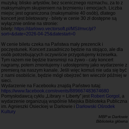
muzyką: blisko artystów, bez scenicznego rozmachu, za to z
maksymalnym skupieniem na brzmieniu i emocjach. Liczba
miejsc jest ograniczona (maksymalnie 40 osób), dlatego
koncert jest biletowany - bilety w cenie 30 zł dostępne są
wyłącznie online na stronie:
bilety:
https://darlowo.vectorsoft.pl/MSI/mvc/pl?
sort=&date=2026-04-25&datestart=0
W cenie biletu czeka na Państwa mały prezencik i
poczęstunek. Koncert zasadniczo będzie na stojąco, ale dla
osób potrzebujących oczywiście przygotujemy krzesełka.
Tym razem nie będzie transmisji na żywo - cały koncert
nagramy, potem zmontujemy i udostępnimy jako wydarzenie z
premierą na naszym kanale. Jeśli więc komuś nie uda się być
z nami osobiście, będzie mógł obejrzeć ten wieczór później w
sieci.
Wydarzenie na Facebooku znajdą Państwo tutaj:
https://www.facebook.com/events/889667483674680
Pomysłodawcą cyklu „Library = Liberty” jest
Robert Gorgol
, a
wydarzenie organizują wspólnie Miejska Biblioteka Publiczna
im. Agnieszki Osieckiej w Darłowie i
Darłowski Ośrodek
Kultury
MBP w Darłowie
Biblioteka główna